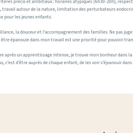
tères précis et ambitieux : horaires atypiques (6h30-20h), respect
ravail autour de la nature, limitation des perturbateurs endocrini
se pour les jeunes enfants.
veillance, la douceur et l’accompagnement des familles. Ne pas jug
, être épanouie dans mon travail est une priorité pour pouvoir tra
e après un apprentissage intense, je trouve mon bonheur dans la 
us, c’est d’être auprès de chaque enfant, de les voir s’épanouir da