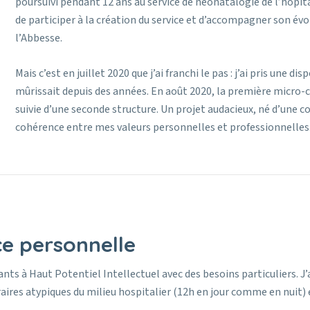
poursuivi pendant 12 ans au service de néonatalogie de l’hôpita
de participer à la création du service et d’accompagner son é
l’Abbesse.
Mais c’est en juillet 2020 que j’ai franchi le pas : j’ai pris une d
mûrissait depuis des années. En août 2020, la première micro-c
suivie d’une seconde structure. Un projet audacieux, né d’une c
cohérence entre mes valeurs personnelles et professionnelles
ce personnelle
s à Haut Potentiel Intellectuel avec des besoins particuliers. J’ai 
aires atypiques du milieu hospitalier (12h en jour comme en nuit) e