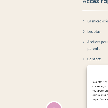
Accès ra
La micro-cr
Les plus
Ateliers pour
parents
Contact
Pour offrir le
stocker et/ou
nous permettr
uniques sur c
négatif sur c