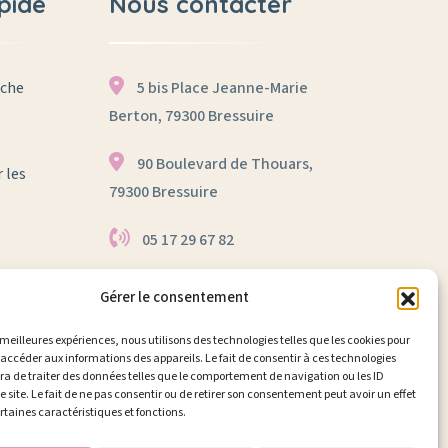
pide
Nous contacter
èche
5 bis Place Jeanne-Marie
Berton, 79300 Bressuire
90 Boulevard de Thouars,
 les
79300 Bressuire
05 17 29 67 82
Gérer le consentement
Nous contacter
s meilleures expériences, nous utilisons des technologies telles que les cookies pour
 accéder aux informations des appareils. Le fait de consentir à ces technologies
a de traiter des données telles que le comportement de navigation ou les ID
e site. Le fait de ne pas consentir ou de retirer son consentement peut avoir un effet
ertaines caractéristiques et fonctions.