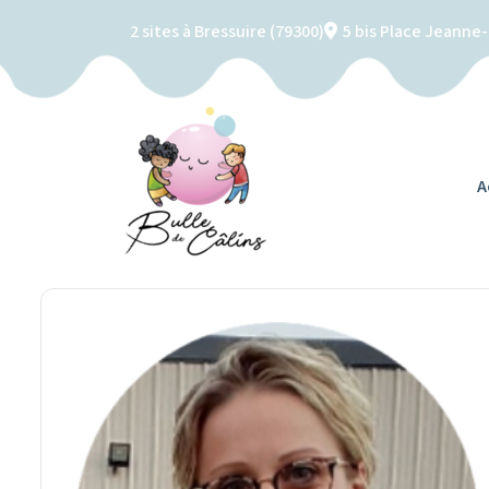
2 sites à Bressuire (79300)
5 bis Place Jeanne
A