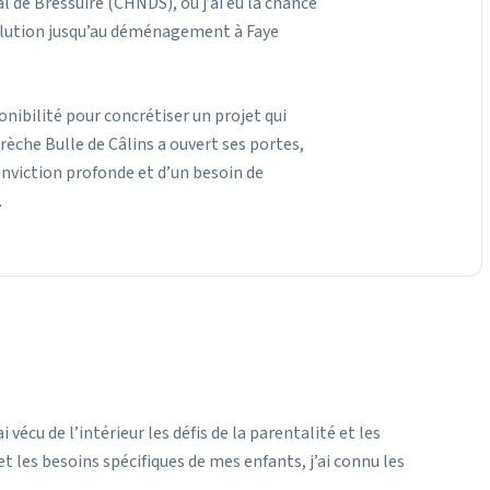
l de Bressuire (CHNDS), où j’ai eu la chance
volution jusqu’au déménagement à Faye
isponibilité pour concrétiser un projet qui
rèche Bulle de Câlins a ouvert ses portes,
onviction profonde et d’un besoin de
.
vécu de l’intérieur les défis de la parentalité et les
t les besoins spécifiques de mes enfants, j’ai connu les